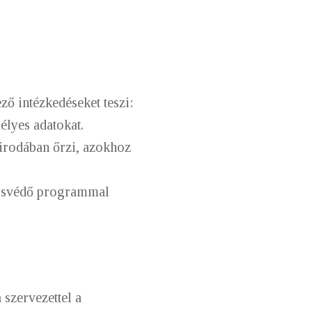
ő intézkedéseket teszi:
lyes adatokat.
irodában őrzi, azokhoz
rusvédő programmal
 szervezettel a