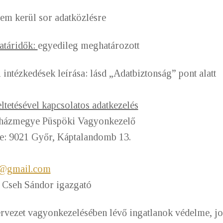
em kerül sor adatközlésre
határidők:
egyedileg meghatározott
 intézkedések leírása: lásd „Adatbiztonság” pont alatt
etésével kapcsolatos adatkezelés
yházmegye Püspöki Vagyonkezelő
ge: 9021 Győr, Káptalandomb 13.
g@gmail.com
e: dr. Cseh Sándor igazgató
ervezet vagyonkezelésében lévő ingatlanok védelme, j