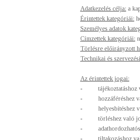
Adatkezelés célja:
a kap
Érintettek kategóriái:
ho
Személyes adatok kateg
Címzettek kategóriái:
n
Törlésre előirányzott h
Technikai és szervezési
Az érintettek jogai:
- tájékoztatáshoz v
- hozzáféréshez va
- helyesbítéshez va
- törléshez való jog 
- adathordozhatósá
- tiltakozáshoz val