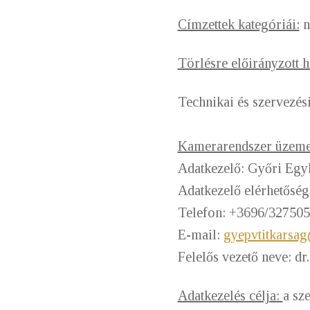
Címzettek kategóriái:
n
Törlésre előirányzott 
Technikai és szervezési
Kamerarendszer üzemelt
Adatkezelő: Győri Eg
Adatkezelő elérhetősé
Telefon: +3696/327505
E-mail:
gyepvtitkarsa
Felelős vezető nev
Adatkezelés célja:
a sz