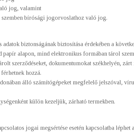
ó jog, valamint
zemben bírósági jogorvoslathoz való jog.
 adatok biztonságának biztosítása érdekében a következ
pír alapon, mind elektronikus formában tárol szemé
lt szerződéseket, dokumentumokat székhelyén, zárt 
 férhetnek hozzá.
nában álló számítógépeket megfelelő jelszóval, ví
égenként külön kezeljük, zárható termekben.
csolatos jogai megsértése esetén kapcsolatba léphet a