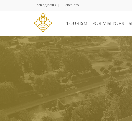
Opening hours
|
Ticket info
TOURISM
FOR VISITORS
S