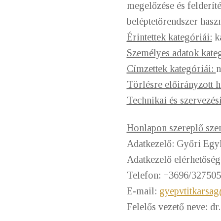
megelőzése és felderít
beléptetőrendszer hasz
Érintettek kategóriái:
ka
Személyes adatok kateg
Címzettek kategóriái:
n
Törlésre előirányzott h
Technikai és szervezési
Honlapon szereplő szem
Adatkezelő: Győri Eg
Adatkezelő elérhetősé
Telefon: +3696/327505
E-mail:
gyepvtitkarsa
Felelős vezető neve: d