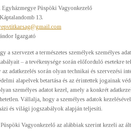
ri Egyházmegye Püspöki Vagyonkezelő
 Káptalandomb 13.
yepvtitkarsag@gmail.com
Sándor Igazgató
ogy a szervezet a természetes személyek személyes adat
bályait – a tevékenysége során előforduló esetekre tek
y az adatkezelés során olyan technikai és szervezési int
delmi alapelvek betartása és az érintettek jogainak véd
olyan személyes adatot kezel, amely a konkrét adatkezel
etetlen. Vállalja, hogy a személyes adatok kezelésével
ázi és világi jogszabályok alapján teljesíti.
spöki Vagyonkezelő az alábbiak szerint kezeli az által