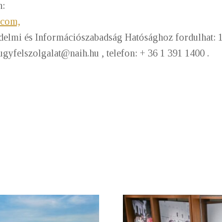
n:
.com,
delmi és Információszabadság Hatósághoz fordulhat: 1
 ugyfelszolgalat@naih.hu , telefon: + 36 1 391 1400 .