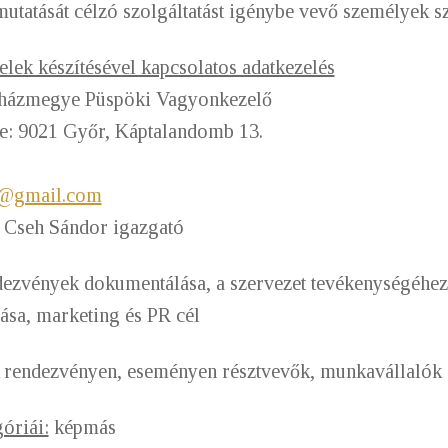
mutatását célzó szolgáltatást igénybe vevő személyek s
elek készítésével kapcsolatos adatkezelés
yházmegye Püspöki Vagyonkezelő
ge: 9021 Győr, Káptalandomb 13.
g@gmail.com
neve: dr. Cseh Sándor igazgató
ezvények dokumentálása, a szervezet tevékenységéhe
sa, marketing és PR cél
rendezvényen, eseményen résztvevők, munkavállalók
óriái:
képmás