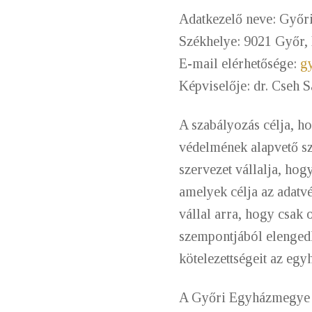
Adatkezelő neve: Győ
Székhelye: 9021 Győr,
E-mail elérhetősége:
g
Képviselője: dr. Cseh 
A szabályozás célja, h
védelmének alapvető sza
szervezet vállalja, hog
amelyek célja az adatvé
vállal arra, hogy csak 
szempontjából elengedh
kötelezettségeit az egyh
A Győri Egyházmegye Pü