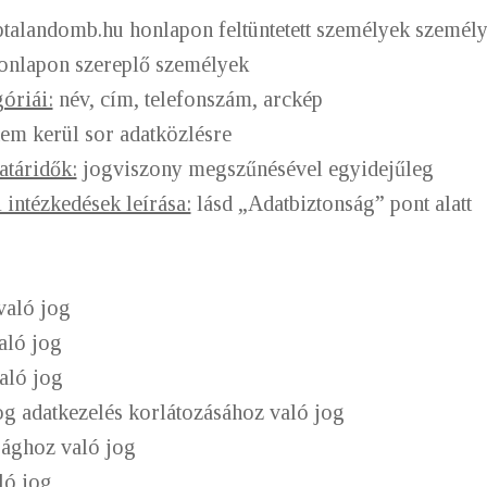
talandomb.hu honlapon feltüntetett személyek személy
nlapon szereplő személyek
óriái:
név, cím, telefonszám, arckép
em kerül sor adatközlésre
atáridők:
jogviszony megszűnésével egyidejűleg
 intézkedések leírása:
lásd „Adatbiztonság” pont alatt
aló jog
ló jog
ló jog
adatkezelés korlátozásához való jog
ghoz való jog
ó jog