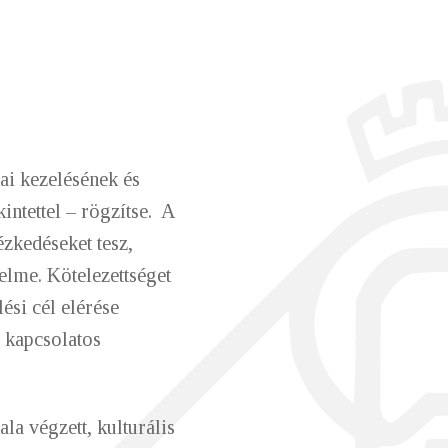
ai kezelésének és
intettel – rögzítse. A
ézkedéseket tesz,
elme. Kötelezettséget
ési cél elérése
 kapcsolatos
a végzett, kulturális