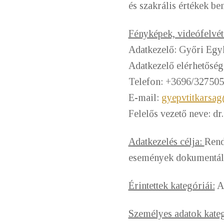
és szakrális értékek be
Fényképek, videófelvét
Adatkezelő: Győri Eg
Adatkezelő elérhetősé
Telefon: +3696/327505
E-mail:
gyepvtitkarsa
Felelős vezető 
Adatkezelés célja:
Rend
események dokumentálá
Érintettek kategóriái:
A 
Személyes adatok kateg