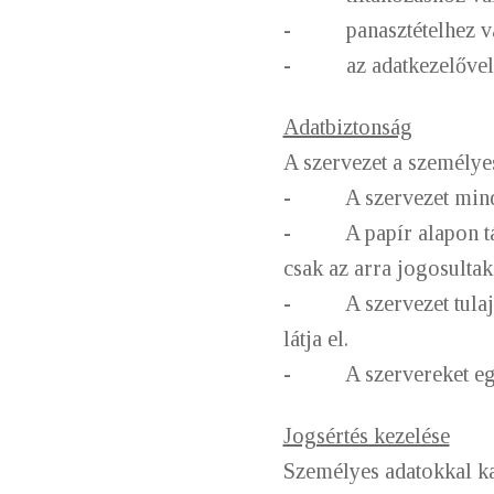
- panasztételhez val
- az adatkezelővel s
Adatbiztonság
A szervezet a személyes
- A szervezet mind pa
- A papír alapon táro
csak az arra jogosultak
- A szervezet tulajdo
látja el.
- A szervereket egys
Jogsértés kezelése
Személyes adatokkal kap