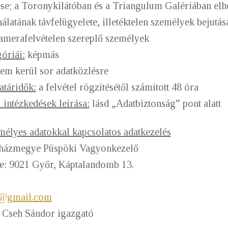
ése; a Toronykilátóban és a Triangulum Galériában elhe
nálatának távfelügyelete, illetéktelen személyek bejut
merafelvételen szereplő személyek
óriái:
képmás
em kerül sor adatközlésre
atáridők:
a felvétel rögzítésétől számított 48 óra
 intézkedések leírása:
lásd „Adatbiztonság” pont alatt
élyes adatokkal kapcsolatos adatkezelés
yházmegye Püspöki Vagyonkezelő
ge: 9021 Győr, Káptalandomb 13.
g@gmail.com
r. Cseh Sándor igazgató