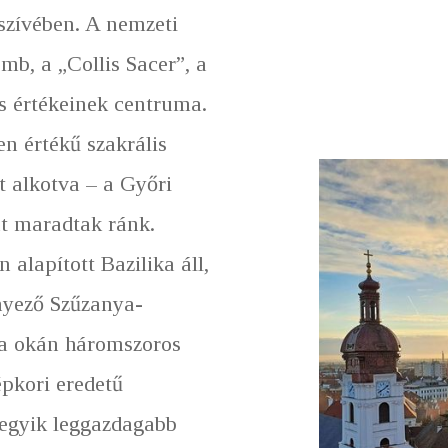
szívében. A nemzeti
mb, a „Collis Sacer”, a
is értékeinek centruma.
en értékű szakrális
t alkotva – a Győri
t maradtak ránk.
alapított Bazilika áll,
nyező Szűzanya-
ja okán háromszoros
épkori eredetű
egyik leggazdagabb