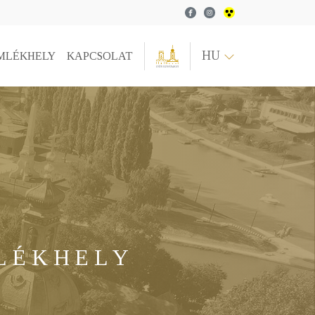
Facebook
Instagram
HU
MLÉKHELY
KAPCSOLAT
MLÉKHELY