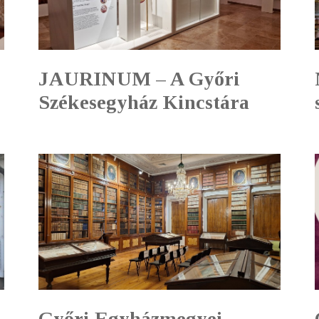
JAURINUM – A Győri
Székesegyház Kincstára
Győri Egyházmegyei