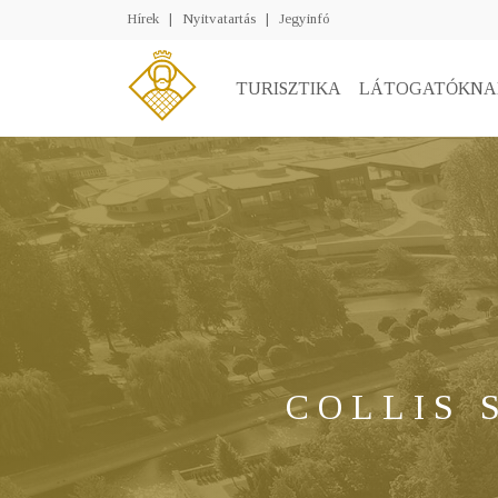
Hírek
|
Nyitvatartás
|
Jegyinfó
TURISZTIKA
LÁTOGATÓKNA
COLLIS 