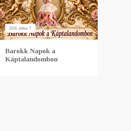
2026. július 7.
Barokk Napok a
Káptalandombon