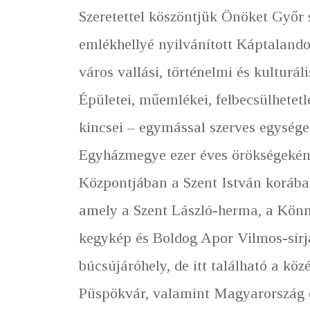
Szeretettel köszöntjük Önöket Győr 
emlékhellyé nyilvánított Káptalando
város vallási, történelmi és kulturál
Épületei, műemlékei, felbecsülhetetl
kincsei – egymással szerves egysége
Egyházmegye ezer éves örökségekén
Központjában a Szent István korában 
amely a Szent László-herma, a Kön
kegykép és Boldog Apor Vilmos-sír
búcsújáróhely, de itt található a köz
Püspökvár, valamint Magyarország 