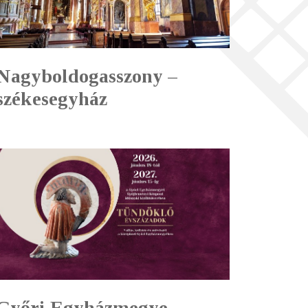
Nagyboldogasszony –
székesegyház
Győri Egyházmegye