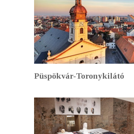
Püspökvár-Toronykilátó