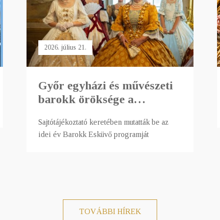
2026. július 21.
Győr egyházi és művészeti
barokk öröksége a
Káptalandombon
Sajtótájékoztató keretében mutatták be az
idei év Barokk Esküvő programját
TOVÁBBI HÍREK