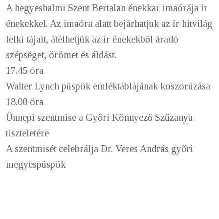
A hegyeshalmi Szent Bertalan énekkar imaórája ír
énekekkel. Az imaóra alatt bejárhatjuk az ír hitvilág
lelki tájait, átélhetjük az ír énekekből áradó
szépséget, örömet és áldást.
17.45 óra
Walter Lynch püspök emléktáblájának koszorúzása
18.00 óra
Ünnepi szentmise a Győri Könnyező Szűzanya
tiszteletére
A szentmisét celebrálja Dr. Veres András győri
megyéspüspök