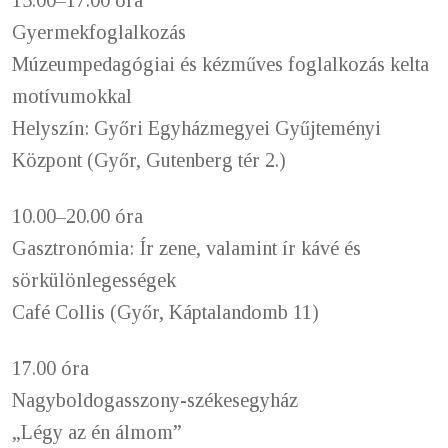
15.00–17.00 óra
Gyermekfoglalkozás
Múzeumpedagógiai és kézműves foglalkozás kelta
motívumokkal
Helyszín: Győri Egyházmegyei Gyűjteményi
Központ (Győr, Gutenberg tér 2.)
10.00–20.00 óra
Gasztronómia: Ír zene, valamint ír kávé és
sörkülönlegességek
Café Collis (Győr, Káptalandomb 11)
17.00 óra
Nagyboldogasszony-székesegyház
„Légy az én álmom”