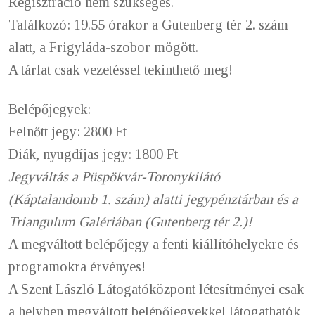
Regisztráció nem szükséges.
Találkozó: 19.55 órakor a Gutenberg tér 2. szám
alatt, a Frigyláda-szobor mögött.
A tárlat csak vezetéssel tekinthető meg!
Belépőjegyek:
Felnőtt jegy: 2800 Ft
Diák, nyugdíjas jegy: 1800 Ft
Jegyváltás a Püspökvár-Toronykilátó
(Káptalandomb 1. szám) alatti jegypénztárban és a
Triangulum Galériában (Gutenberg tér 2.)!
A megváltott belépőjegy a fenti kiállítóhelyekre és
programokra érvényes!
A Szent László Látogatóközpont létesítményei csak
a helyben megváltott belépőjegyekkel látogathatók,