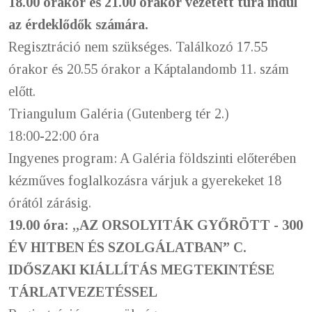
18.00 órakor és 21.00 órakor vezetett túra indul
az érdeklődők számára.
Regisztráció nem szükséges. Találkozó 17.55
órakor és 20.55 órakor a Káptalandomb 11. szám
előtt.
Triangulum Galéria (Gutenberg tér 2.)
18:00-22:00 óra
Ingyenes program: A Galéria földszinti előterében
kézműves foglalkozásra várjuk a gyerekeket 18
órától zárásig.
19.00 óra: „AZ ORSOLYITÁK GYŐRÖTT - 300
ÉV HITBEN ÉS SZOLGÁLATBAN” C.
IDŐSZAKI KIÁLLÍTÁS MEGTEKINTÉSE
TÁRLATVEZETÉSSEL