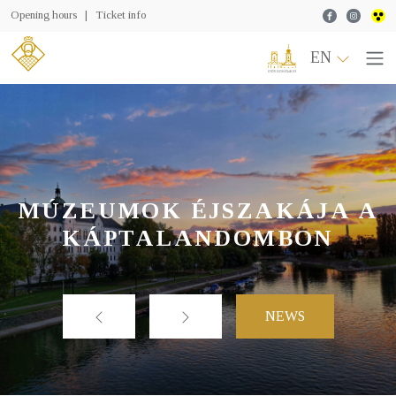
Facebook
Instagr
Opening hours
|
Ticket info
EN
MÚZEUMOK ÉJSZAKÁJA A
KÁPTALANDOMBON
NEWS