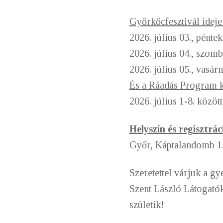
Győrkőcfesztivál ideje 
2026. július 03., pénte
2026. július 04., szomb
2026. július 05., vasár
És a Ráadás Program ke
2026. július 1-8. közöt
Helyszín és regisztrác
Győr, Káptalandomb 1.
Szeretettel várjuk a g
Szent László Látogatók
születik!