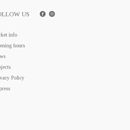
OLLOW US
Facebook
Instagram
cket info
ening hours
ws
ojects
ivacy Policy
press