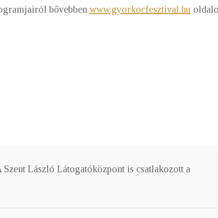
rogramjairól bővebben
www.gyorkocfesztival.hu
oldalo
 Szent László Látogatóközpont is csatlakozott a