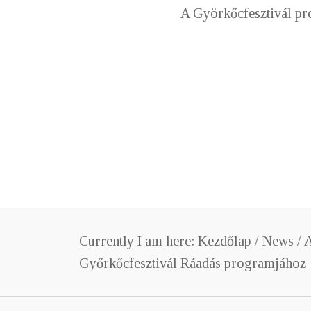
A Györkőcfesztivál p
Currently I am here:
Kezdőlap
/
News
/ A
Győrkőcfesztivál Ráadás programjához