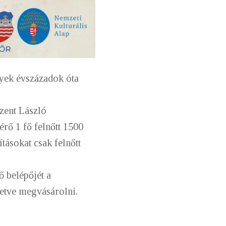
lyek évszázadok óta
zent László
rő 1 fő felnőtt 1500
ításokat csak felnőtt
ő belépőjét a
letve megvásárolni.