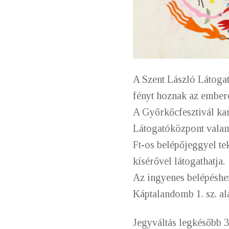
A Szent László Látogat
fényt hoznak az embere
A Győrkőcfesztivál kar
Látogatóközpont valame
Ft-os belépőjeggyel tek
kísérővel látogathatja.
Az ingyenes belépéshez 
Káptalandomb 1. sz. al
Jegyváltás legkésőbb 30