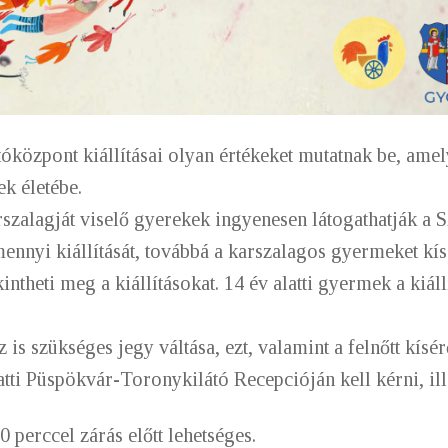
óközpont kiállításai olyan értékeket mutatnak be, ame
k életébe.
szalagját viselő gyerekek ingyenesen látogathatják a S
nnyi kiállítását, továbbá a karszalagos gyermeket kísé
intheti meg a kiállításokat. 14 év alatti gyermek a kiáll
is szükséges jegy váltása, ezt, valamint a felnőtt kísér
atti Püspökvár-Toronykilátó Recepcióján kell kérni, il
 perccel zárás előtt lehetséges.