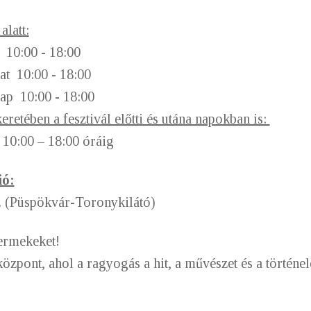
alatt:
k 10:00 - 18:00
at 10:00 - 18:00
nap 10:00 - 18:00
retében a fesztivál előtti és utána napokban is:
t 10:00 – 18:00 óráig
ió:
 (Püspökvár-Toronykilátó)
yermekeket!
özpont, ahol a ragyogás a hit, a művészet és a történe