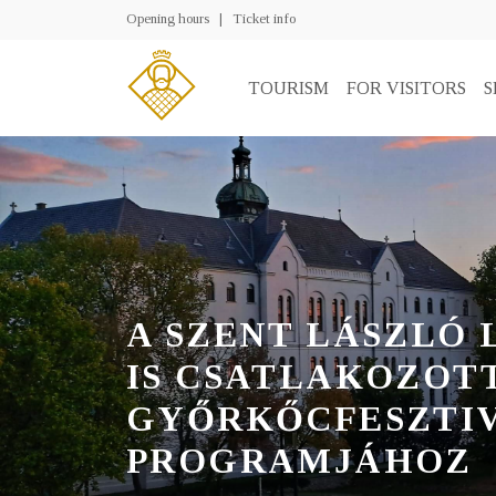
Opening hours
|
Ticket info
TOURISM
FOR VISITORS
S
A SZENT LÁSZLÓ
IS CSATLAKOZOTT
GYŐRKŐCFESZTI
PROGRAMJÁHOZ