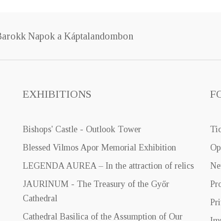
Barokk Napok a Káptalandombon
EXHIBITIONS
F
Bishops' Castle - Outlook Tower
Ti
Blessed Vilmos Apor Memorial Exhibition
Op
LEGENDA AUREA – In the attraction of relics
Ne
JAURINUM - The Treasury of the Győr
Pr
Cathedral
Pr
Cathedral Basilica of the Assumption of Our
Im