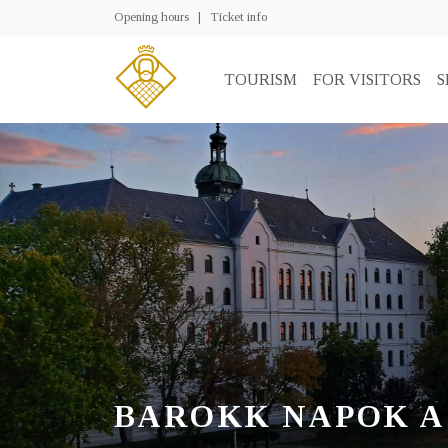
Opening hours
|
Ticket info
TOURISM
FOR VISITORS
S
BAROKK NAPOK 