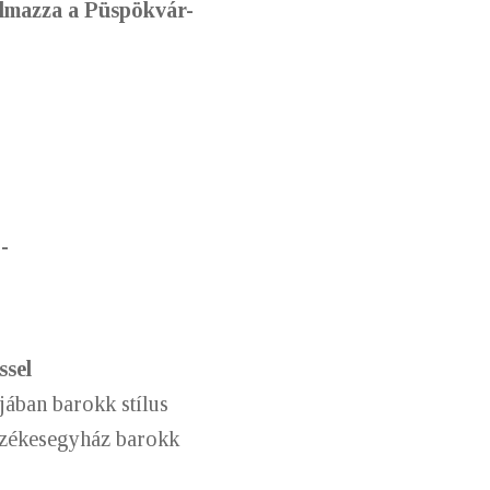
almazza a
Püspökvár-
--
ssel
jában barokk stílus
Székesegyház barokk