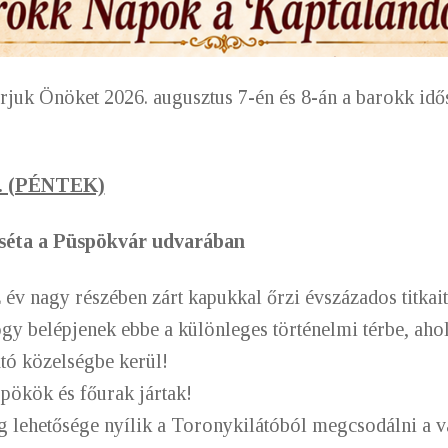
várjuk Önöket 2026. augusztus 7-én és 8-án a barokk i
. (PÉNTEK)
 séta a Püspökvár udvarában
év nagy részében zárt kapukkal őrzi évszázados titkait
ogy belépjenek ebbe a különleges történelmi térbe, ahol
tó közelségbe kerül!
spökök és főurak jártak!
 lehetősége nyílik a Toronykilátóból megcsodálni
a v