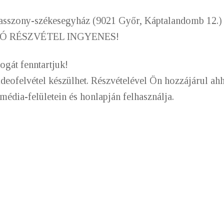
asszony-székesegyház (9021 Győr, Káptalandomb 12.)
Ó RÉSZVÉTEL INGYENES!
ogát fenntartjuk!
eofelvétel készülhet. Részvételével Ön hozzájárul a
média-felületein és honlapján felhasználja.