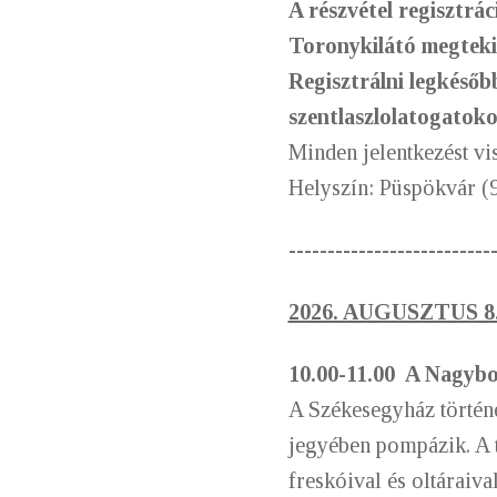
A részvétel regisztrá
Toronykilátó megtekin
Regisztrálni legkésőb
szentlaszlolatogatok
Minden jelentkezést v
Helyszín: Püspökvár (
--------------------------
2026. AUGUSZTUS 8
10.00-11.00
A Nagybo
A Székesegyház történe
jegyében pompázik. A 
freskóival és oltáraival