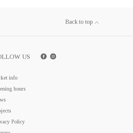
Back to top
OLLOW US
Facebook
Instagram
cket info
ening hours
ws
ojects
ivacy Policy
press