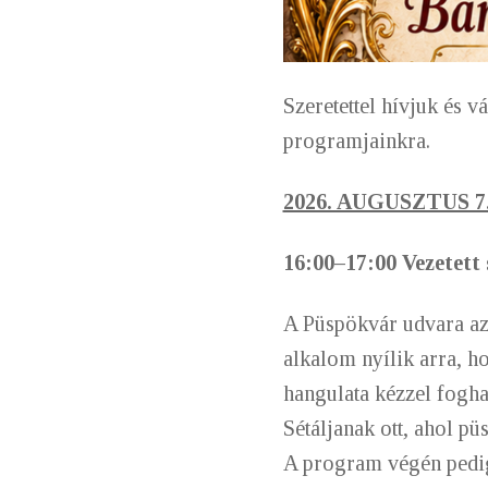
Szeretettel hívjuk és 
programjainkra.
2026. AUGUSZTUS 7
16:00–17:00 V
ezetett
A Püspökvár udvara az 
alkalom nyílik arra, h
hangulata kézzel fogha
Sétáljanak ott, ahol pü
A program végén pedig