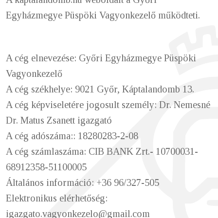
Egyházmegye Püspöki Vagyonkezelő működteti.
A cég elnevezése: Győri Egyházmegye Püspöki
Vagyonkezelő
A cég székhelye: 9021 Győr, Káptalandomb 13.
A cég képviseletére jogosult személy: Dr. Nemesné
Dr. Matus Zsanett igazgató
A cég adószáma:: 18280283-2-08
A cég számlaszáma: CIB BANK Zrt.- 10700031-
68912358-51100005
Általános információ: +36 96/327-505
Elektronikus elérhetőség:
igazgato.vagyonkezelo@gmail.com