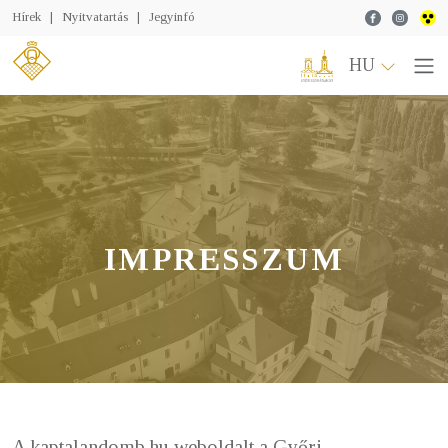
Facebook
Instagr
Hírek
|
Nyitvatartás
|
Jegyinfó
HU
IMPRESSZUM
A kaptalandomb.hu weboldalt a Győri