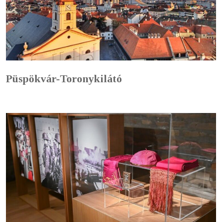
Püspökvár-Toronykilátó