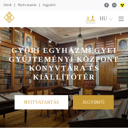
Facebook
Instagr
Hírek
|
Nyitvatartás
|
Jegyinfó
HU
GYŐRI EGYHÁZMEGYEI
GYŰJTEMÉNYI KÖZPONT
KÖNYVTÁRA ÉS
KIÁLLÍTÓTÉR
NYITVATARTÁS
JEGYINFÓ