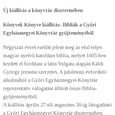
Új kiállítás a könyvtár dísztermében
Könyvek Könyve kiállítás- Bibliák a Győri
Egyházmegyei Könyvtár gyűjteményéből
Négyszáz évvel ezelőtt jelent meg az első teljes
magyar nyelvű katolikus biblia, melyet 1605-ben
kezdett el fordítani a latin Vulgata alapján Káldi
György jezsuita szerzetes. A jubileumi évforduló
alkalmából a Győri Egyházmegyei Könyvtár
reprezentatív válogatást állított össze Biblia-
gyűjteményéből.
A kiállítás április 27-től augusztus 30-ig látogatható
a Győri Egyházmegyei Könyvtár dísztermében.