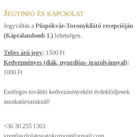
Jegyinfó és kapcsolat
Jegyváltás a
Püspökvár-
Toronykilátó recepcióján
(Káptalandomb 1.)
lehetséges.
Teljes árú jegy
:
1500 Ft
Kedvezményes (diá
k
, nyugdíjas- igazolvánnyal)
:
1000 Ft
Esetleges további kedvezményekért érdeklődjenek
munkatársainknál!
+36 30 255 1363
szentlaszlolatogatokozpont@gmail.com