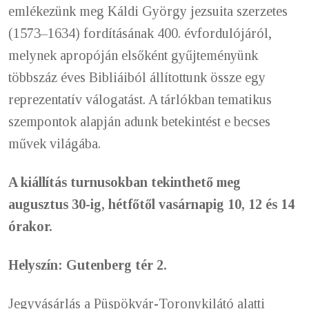
emlékezünk meg Káldi György jezsuita szerzetes
(1573–1634) fordításának 400. évfordulójáról,
melynek apropóján elsőként gyűjteményünk
többszáz éves Bibliáiból állítottunk össze egy
reprezentatív válogatást. A tárlókban tematikus
szempontok alapján adunk betekintést e becses
művek világába.
A kiállítás turnusokban tekinthető meg
augusztus 30-ig, hétfőtől vasárnapig 10, 12 és 14
órakor.
Helyszín: Gutenberg tér 2.
Jegyvásárlás a Püspökvár-Toronykilátó alatti