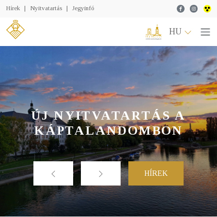
Facebook
Instagr
Hírek
|
Nyitvatartás
|
Jegyinfó
HU
ÚJ NYITVATARTÁS A
KÁPTALANDOMBON
HÍREK