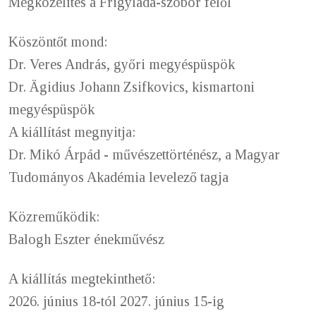
Megközelítés a Frigyláda-szobor felől
Köszöntőt mond:
Dr. Veres András, győri megyéspüspök
Dr. Ägidius Johann Zsifkovics, kismartoni
megyéspüspök
A kiállítást megnyitja:
Dr. Mikó Árpád - művészettörténész, a Magyar
Tudományos Akadémia levelező tagja
Közreműködik:
Balogh Eszter énekművész
A kiállítás megtekinthető:
2026. június 18-tól 2027. június 15-ig