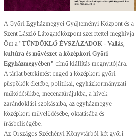
A Győri Egyházmegyei Gyűjteményi Központ és a
Szent László Látogatóközpont szeretettel meghívja
Önt a "
TÜNDÖKLŐ ÉVSZÁZADOK - Vallás,
kultúra és művészet a középkori Győri
Egyházmegyében"
című kiállítás megnyitójára.
A tárlat betekintést enged a középkori győri
püspökök életébe, politikai, egyházkormányzati
működésükbe, mecenatúrájukba, a hívek
zarándoklási szokásaiba, az egyházmegye
középkori művelődésébe, oktatásába és
írásbeliségébe.
Az Országos Széchényi Könyvtárból két győri