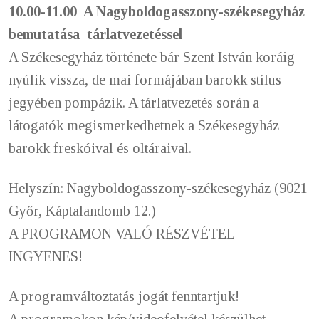
10.00-11.00
A Nagyboldogasszony-székesegyház
bemutatása tárlatvezetéssel
A Székesegyház története bár Szent István koráig
nyúlik vissza, de mai formájában barokk stílus
jegyében pompázik. A tárlatvezetés során a
látogatók megismerkedhetnek a Székesegyház
barokk freskóival és oltáraival.
Helyszín: Nagyboldogasszony-székesegyház (9021
Győr, Káptalandomb 12.)
A PROGRAMON VALÓ RÉSZVÉTEL
INGYENES!
A programváltoztatás jogát fenntartjuk!
A programokon kép/videofelvétel készülhet.