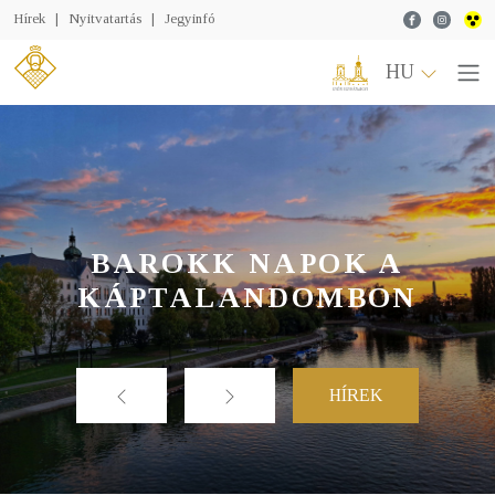
Facebook
Instagr
Hírek
|
Nyitvatartás
|
Jegyinfó
HU
BAROKK NAPOK A
KÁPTALANDOMBON
HÍREK