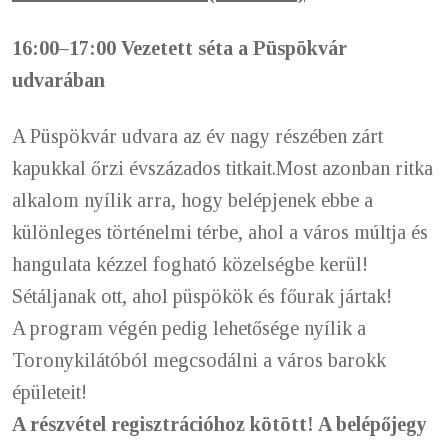
16:00–17:00 V
ezetett séta a Püspökvár
udvarában
A Püspökvár udvara az év nagy részében zárt
kapukkal őrzi évszázados titkait.
Most azonban ritka
alkalom nyílik arra, hogy belépjenek ebbe a
különleges történelmi térbe, ahol a város múltja és
hangulata kézzel fogható közelségbe kerül!
Sétáljanak ott, ahol püspökök és főurak jártak!
A program végén pedig lehetősége nyílik a
Toronykilátóból megcsodálni
a város barokk
épületeit!
A részvétel regisztrációhoz kötött! A b
elépőjegy