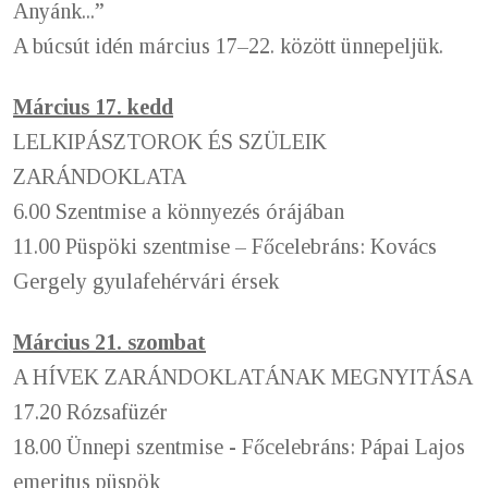
Anyánk...”
A búcsút idén március 17–22. között ünnepeljük.
Március 17. kedd
LELKIPÁSZTOROK ÉS SZÜLEIK
ZARÁNDOKLATA
6.00 Szentmise a könnyezés órájában
11.00 Püspöki szentmise – Főcelebráns: Kovács
Gergely gyulafehérvári érsek
Március 21. szombat
A HÍVEK ZARÁNDOKLATÁNAK MEGNYITÁSA
17.20 Rózsafüzér
18.00 Ünnepi szentmise - Főcelebráns: Pápai Lajos
emeritus püspök