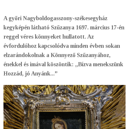
A győri Nagyboldogasszony-székesegyház
kegyképén látható Szűzanya 1697. március 17-én
reggel véres könnyeket hullatott. Az
évfordulóhoz kapcsolódva minden évben sokan
elzarándokolnak a Könnyező Szűzanyához,
énekkel és imával köszöntik: „Bízva menekszünk
Hozzád, jó Anyánk...”