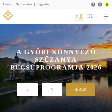
Facebook
Instagr
Hírek
|
Nyitvatartás
|
Jegyinfó
HU
A GYŐRI KÖNNYEZŐ
SZŰZANYA
BÚCSÚPROGRAMJA 2026
HÍREK