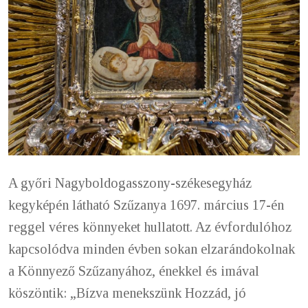
A győri Nagyboldogasszony-székesegyház
kegyképén látható Szűzanya 1697. március 17-én
reggel véres könnyeket hullatott. Az évfordulóhoz
kapcsolódva minden évben sokan elzarándokolnak
a Könnyező Szűzanyához, énekkel és imával
köszöntik: „Bízva menekszünk Hozzád, jó