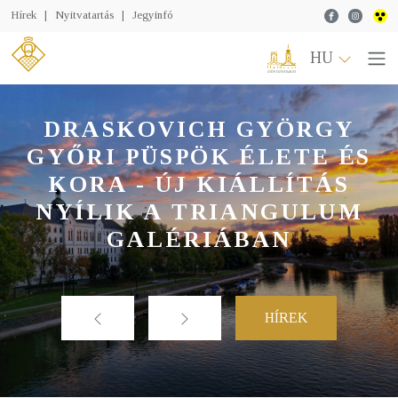
Facebook
Instagr
Hírek
|
Nyitvatartás
|
Jegyinfó
HU
DRASKOVICH GYÖRGY
GYŐRI PÜSPÖK ÉLETE ÉS
KORA - ÚJ KIÁLLÍTÁS
NYÍLIK A TRIANGULUM
GALÉRIÁBAN
HÍREK