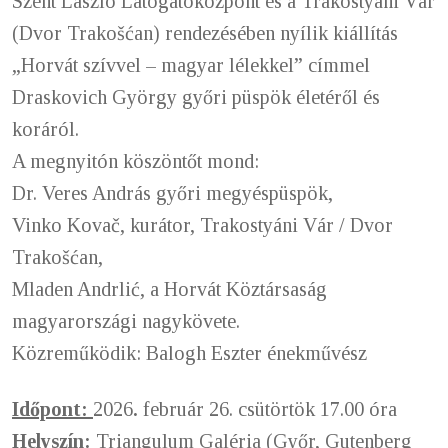
Szent László Látogatóközpont és a Trakostyáni Vár
(Dvor Trakošćan) rendezésében nyílik kiállítás
„Horvát szívvel – magyar lélekkel” címmel
Draskovich György győri püspök életéről és
koráról.
A megnyitón köszöntőt mond:
Dr. Veres András győri megyéspüspök,
Vinko Kovač, kurátor, Trakostyáni Vár / Dvor
Trakošćan,
Mladen Andrlić, a Horvát Köztársaság
magyarországi nagykövete.
Közreműködik: Balogh Eszter énekművész
Időpont:
2026
.
február 26. csütörtök 17.00 óra
Helyszín:
Triangulum Galéria (Győr, Gutenberg